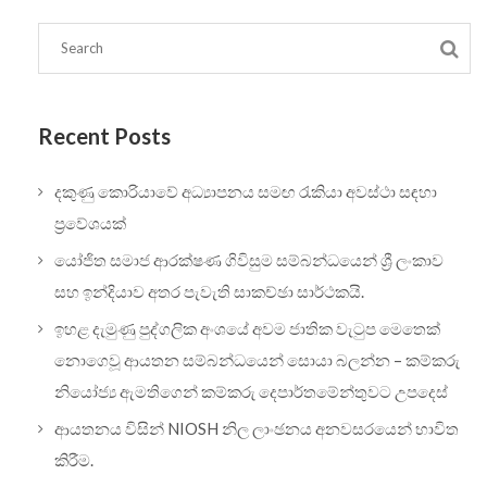
Recent Posts
දකුණු කොරියාවේ අධ්‍යාපනය සමඟ රැකියා අවස්ථා සඳහා
ප්‍රවේශයක්
යෝජිත සමාජ ආරක්ෂණ ගිවිසුම සම්බන්ධයෙන් ශ්‍රී ලංකාව
සහ ඉන්දියාව අතර පැවැති සාකච්ඡා සාර්ථකයි.
ඉහළ දැමුණු පුද්ගලික අංශයේ අවම ජාතික වැටුප මෙතෙක්
නොගෙවූ ආයතන සම්බන්ධයෙන් සොයා බලන්න – කම්කරු
නියෝජ්‍ය ඇමතිගෙන් කම්කරු දෙපාර්තමේන්තුවට උපදෙස්
ආයතනය විසින් NIOSH නිල ලාංඡනය අනවසරයෙන් භාවිත
කිරීම.