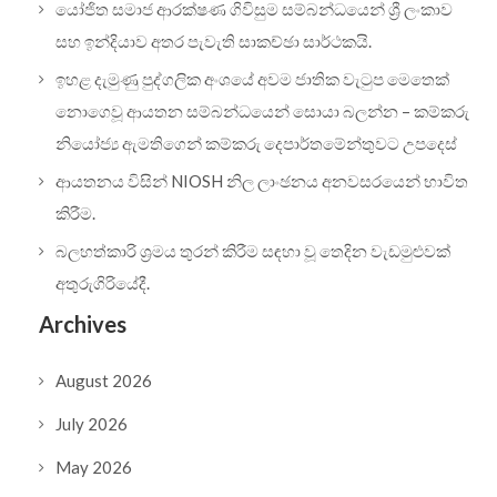
යෝජිත සමාජ ආරක්ෂණ ගිවිසුම සම්බන්ධයෙන් ශ්‍රී ලංකාව
සහ ඉන්දියාව අතර පැවැති සාකච්ඡා සාර්ථකයි.
ඉහළ දැමුණු පුද්ගලික අංශයේ අවම ජාතික වැටුප මෙතෙක්
නොගෙවූ ආයතන සම්බන්ධයෙන් සොයා බලන්න – කම්කරු
නියෝජ්‍ය ඇමතිගෙන් කම්කරු දෙපාර්තමේන්තුවට උපදෙස්
ආයතනය විසින් NIOSH නිල ලාංඡනය අනවසරයෙන් භාවිත
කිරීම.
බලහත්කාරි ශ්‍රමය තුරන් කිරීම සඳහා වූ තෙදින වැඩමුළුවක්
අතුරුගිරියේදී.
Archives
August 2026
July 2026
May 2026