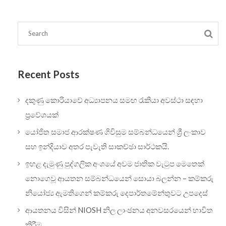
Recent Posts
දකුණු කොරියාවේ අධ්‍යාපනය සමඟ රැකියා අවස්ථා සඳහා
ප්‍රවේශයක්
යෝජිත සමාජ ආරක්ෂණ ගිවිසුම සම්බන්ධයෙන් ශ්‍රී ලංකාව
සහ ඉන්දියාව අතර පැවැති සාකච්ඡා සාර්ථකයි.
ඉහළ දැමුණු පුද්ගලික අංශයේ අවම ජාතික වැටුප මෙතෙක්
නොගෙවූ ආයතන සම්බන්ධයෙන් සොයා බලන්න – කම්කරු
නියෝජ්‍ය ඇමතිගෙන් කම්කරු දෙපාර්තමේන්තුවට උපදෙස්
ආයතනය විසින් NIOSH නිල ලාංඡනය අනවසරයෙන් භාවිත
කිරීම.